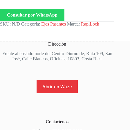
Consultar por WhatsApp
SKU:
N/D
Categoría:
Ejes Pasantes
Marca:
RapiLock
Dirección
Frente al costado norte del Centro Diurno de, Ruta 109, San
José, Calle Blancos, Oficinas, 10803, Costa Rica.
Abrir en Waze
Contactenos