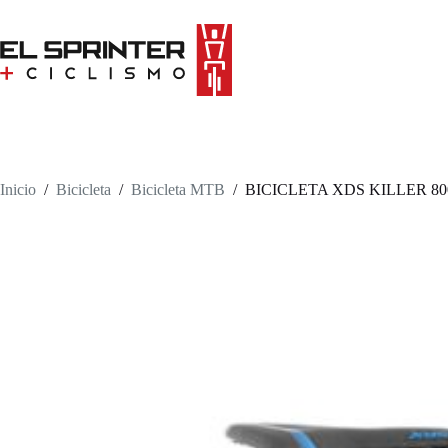
Skip
to
content
Inicio
/
Bicicleta
/
Bicicleta MTB
/
BICICLETA XDS KILLER 80