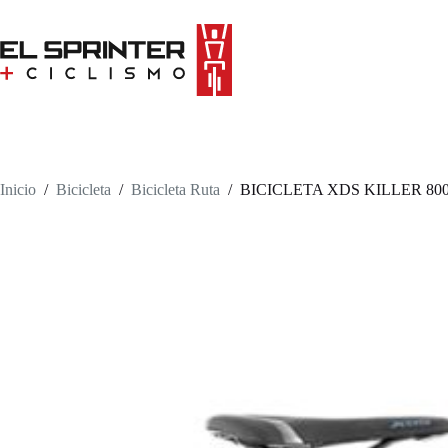
Skip
to
content
Inicio
/
Bicicleta
/
Bicicleta Ruta
/
BICICLETA XDS KILLER 80