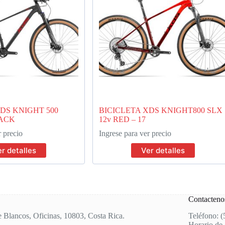
DS KNIGHT 500
BICICLETA XDS KNIGHT800 SLX
LACK
12v RED – 17
r precio
Ingrese para ver precio
r detalles
Ver detalles
Contacteno
e Blancos, Oficinas, 10803, Costa Rica.
Teléfono: 
Horario de 