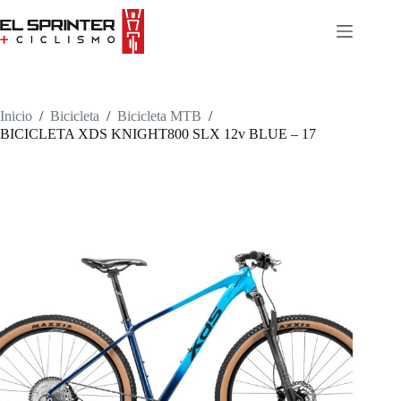
Skip
to
content
Inicio
/
Bicicleta
/
Bicicleta MTB
/
BICICLETA XDS KNIGHT800 SLX 12v BLUE – 17