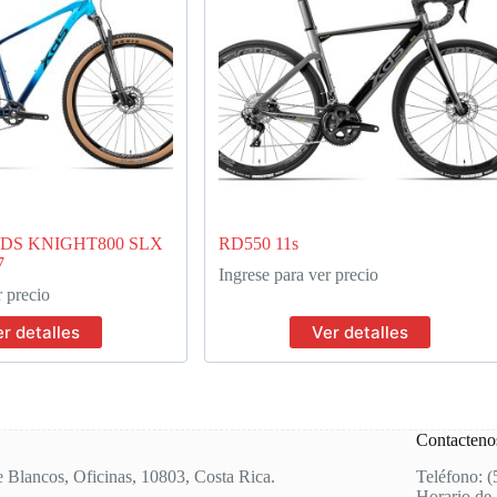
XDS KNIGHT800 SLX
RD550 11s
7
Ingrese para ver precio
r precio
r detalles
Ver detalles
Contacteno
e Blancos, Oficinas, 10803, Costa Rica.
Teléfono: 
Horario de 