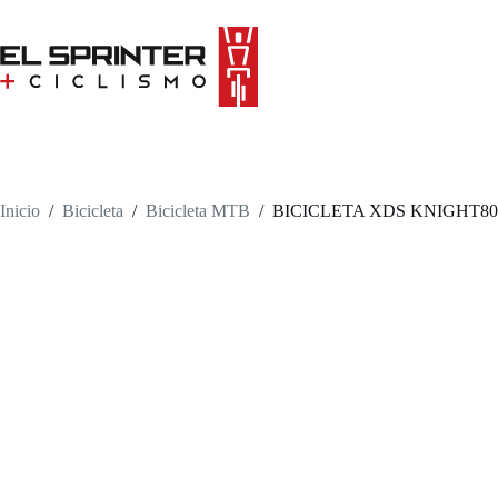
Skip
to
content
Inicio
/
Bicicleta
/
Bicicleta MTB
/
BICICLETA XDS KNIGHT800