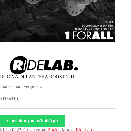
BOCINA DELANTERA BOOST 32H
Ingrese para ver precio
M15x110
Consultar por WhatsApp
SKU:
072301
Categoría:
Bocina
Marca:
RideLab