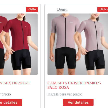
Donen
+Tallas
+Tallas
NISEX DN240325
CAMISETA UNISEX DN240325
PALO ROSA
r precio
Ingrese para ver precio
r detalles
Ver detalles