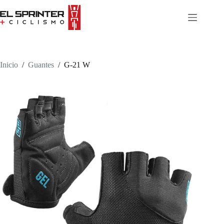
Skip
to
content
Inicio
/
Guantes
/
G-21 W