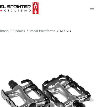
Skip
to
content
Inicio
/
Pedales
/
Pedal Plataforma
/
M31-B