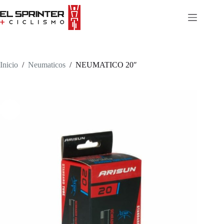
Skip
to
content
Inicio
/
Neumaticos
/
NEUMATICO 20″