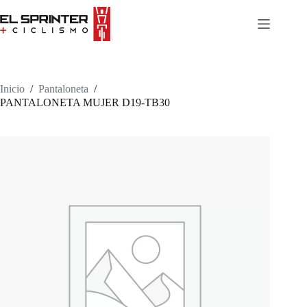
Skip
to
content
Inicio
/
Pantaloneta
/
PANTALONETA MUJER D19-TB30