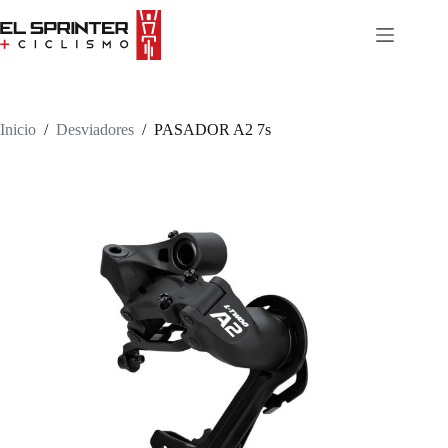
Skip
to
content
Inicio
/
Desviadores
/
PASADOR A2 7s