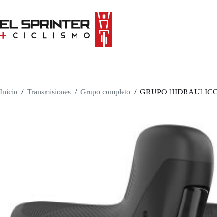
Skip
to
content
Inicio
/
Transmisiones
/
Grupo completo
/
GRUPO HIDRAULICO 