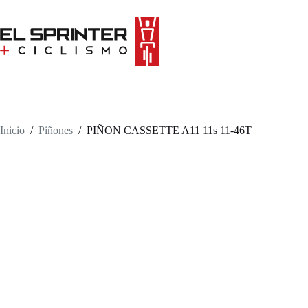
Skip
to
content
Inicio
/
Piñones
/
PIÑON CASSETTE A11 11s 11-46T