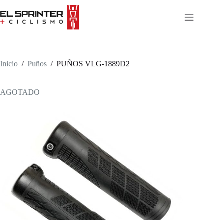
Skip
to
content
Inicio
/
Puños
/
PUÑOS VLG-1889D2
AGOTADO