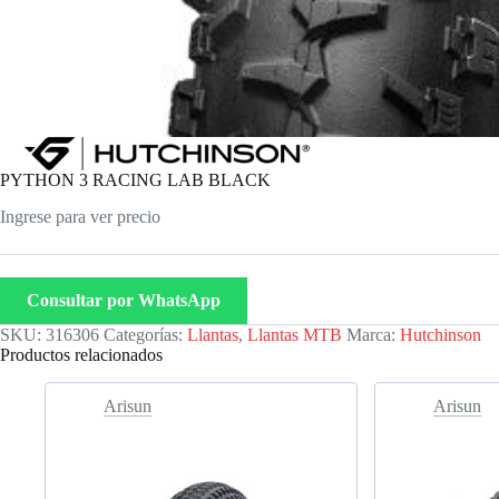
PYTHON 3 RACING LAB BLACK
Ingrese para ver precio
Consultar por WhatsApp
SKU:
316306
Categorías:
Llantas
,
Llantas MTB
Marca:
Hutchinson
Productos relacionados
Arisun
Arisun