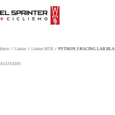
Skip
to
content
Inicio
/
Llantas
/
Llantas MTB
/
PYTHON 3 RACING LAB BL
AGOTADO