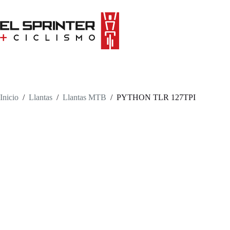
Skip
to
content
Inicio
/
Llantas
/
Llantas MTB
/
PYTHON TLR 127TPI