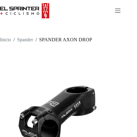
Skip
to
content
Inicio
/
Spander
/
SPANDER AXON DROP