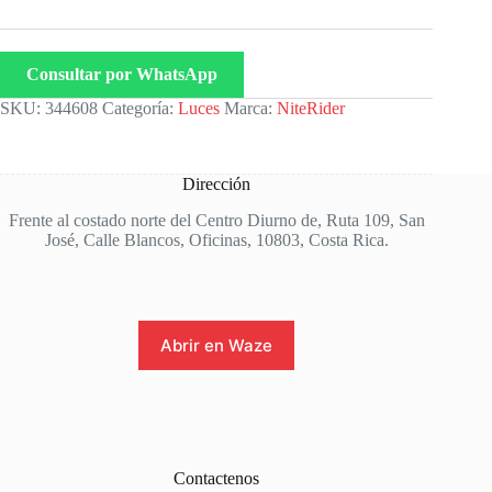
Consultar por WhatsApp
SKU:
344608
Categoría:
Luces
Marca:
NiteRider
Dirección
Frente al costado norte del Centro Diurno de, Ruta 109, San
José, Calle Blancos, Oficinas, 10803, Costa Rica.
Abrir en Waze
Contactenos