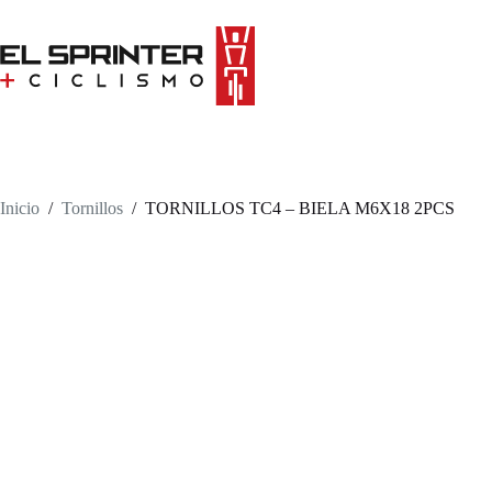
Skip
to
content
Inicio
/
Tornillos
/
TORNILLOS TC4 – BIELA M6X18 2PCS