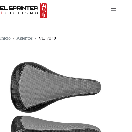
Skip
to
content
Inicio
/
Asientos
/
VL-7040