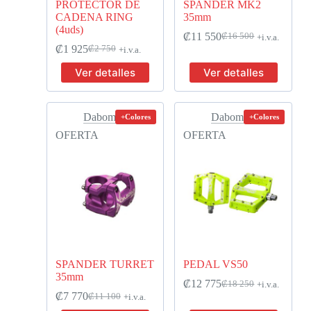
PROTECTOR DE
SPANDER MK2
CADENA RING
35mm
(4uds)
₡
11 550
₡
16 500
+i.v.a.
₡
1 925
₡
2 750
+i.v.a.
Ver detalles
Ver detalles
Dabomb
Dabomb
+Colores
+Colores
OFERTA
OFERTA
SPANDER TURRET
PEDAL VS50
35mm
₡
12 775
₡
18 250
+i.v.a.
₡
7 770
₡
11 100
+i.v.a.