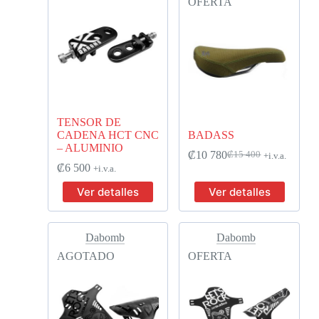
OFERTA
TENSOR DE
CADENA HCT CNC
BADASS
– ALUMINIO
₡
10 780
₡
15 400
+i.v.a.
₡
6 500
+i.v.a.
Ver detalles
Ver detalles
Dabomb
Dabomb
AGOTADO
OFERTA