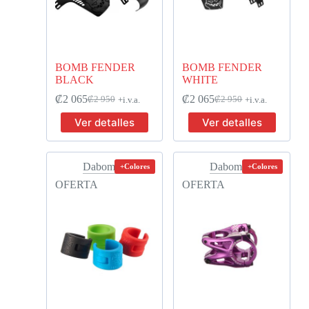
BOMB FENDER
BOMB FENDER
BLACK
WHITE
₡
2 065
₡
2 065
₡
2 950
₡
2 950
+i.v.a.
+i.v.a.
Ver detalles
Ver detalles
Dabomb
Dabomb
+Colores
+Colores
OFERTA
OFERTA