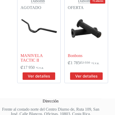
Dabomb
Dabomb
+Colores
AGOTADO
OFERTA
MANIVELA
Bonbons
TACTIC II
₡
1 785
₡
2 550
+i.v.a.
₡
17 950
+i.v.a.
Ver detalles
Ver detalles
Dirección
Frente al costado norte del Centro Diurno de, Ruta 109, San
José, Calle Blancos, Oficinas, 10803, Costa Rica.