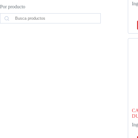
Ing
Por producto
Search
C
DU
Ing