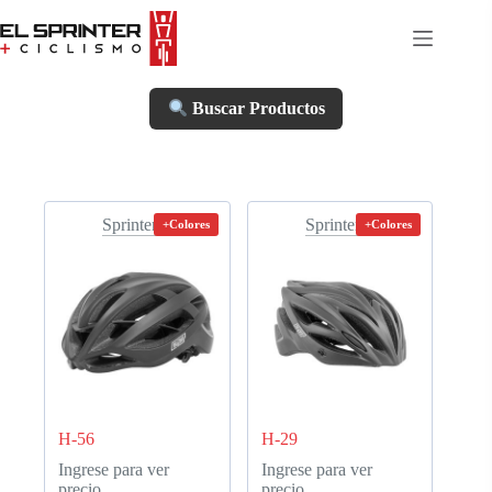
Skip
to
content
Buscar Productos
Sprinter
Sprinter
+Colores
+Colores
H-56
H-29
Ingrese para ver
Ingrese para ver
precio
precio