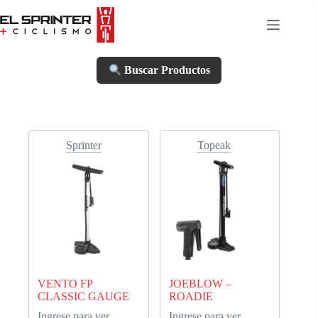
Skip
to
content
Buscar Productos
Sprinter
Topeak
VENTO FP
JOEBLOW –
CLASSIC GAUGE
ROADIE
Ingrese para ver
Ingrese para ver