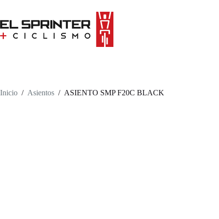
Skip
to
content
Inicio
/
Asientos
/
ASIENTO SMP F20C BLACK