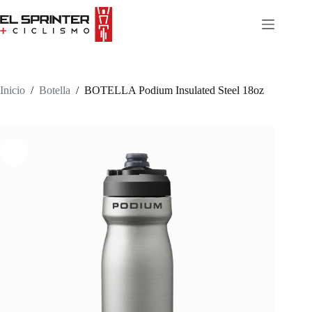
Skip
to
content
Inicio
/
Botella
/
BOTELLA Podium Insulated Steel 18oz