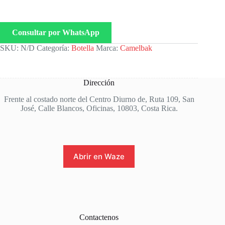
Consultar por WhatsApp
SKU:
N/D
Categoría:
Botella
Marca:
Camelbak
Dirección
Frente al costado norte del Centro Diurno de, Ruta 109, San
José, Calle Blancos, Oficinas, 10803, Costa Rica.
Abrir en Waze
Contactenos