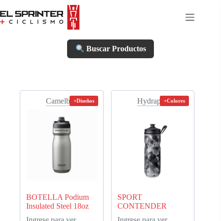
Skip
to
content
Buscar Productos
Camelbak
Hydrapak
+Diseños
+Colores
BOTELLA Podium
SPORT
Insulated Steel 18oz
CONTENDER
Ingrese para ver
Ingrese para ver