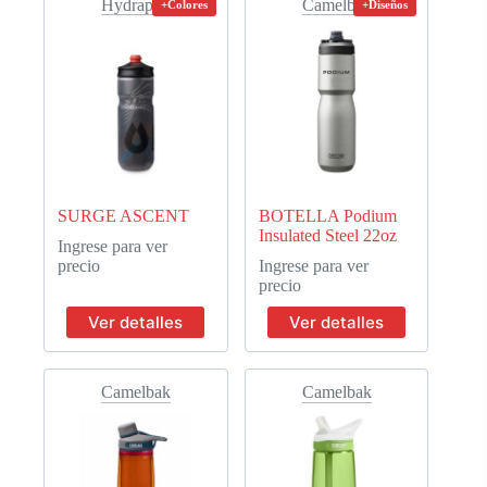
Hydrapak
Camelbak
+Colores
+Diseños
SURGE ASCENT
BOTELLA Podium
Insulated Steel 22oz
Ingrese para ver
precio
Ingrese para ver
precio
Ver detalles
Ver detalles
Camelbak
Camelbak