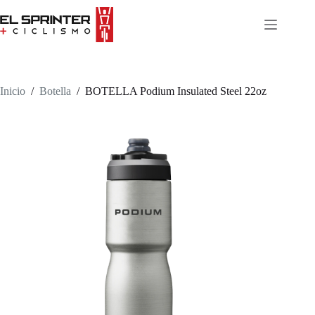
Skip
to
content
Inicio
/
Botella
/
BOTELLA Podium Insulated Steel 22oz