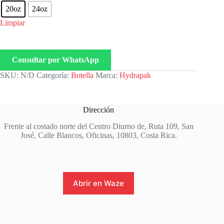
20oz
24oz
Limpiar
Consultar por WhatsApp
SKU:
N/D
Categoría:
Botella
Marca:
Hydrapak
Dirección
Frente al costado norte del Centro Diurno de, Ruta 109, San
José, Calle Blancos, Oficinas, 10803, Costa Rica.
Abrir en Waze