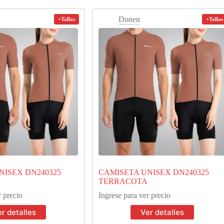
Donen
+Tallas
+Tallas
NISEX DN240325
CAMISETA UNISEX DN240325
TERRACOTA
r precio
Ingrese para ver precio
r detalles
Ver detalles