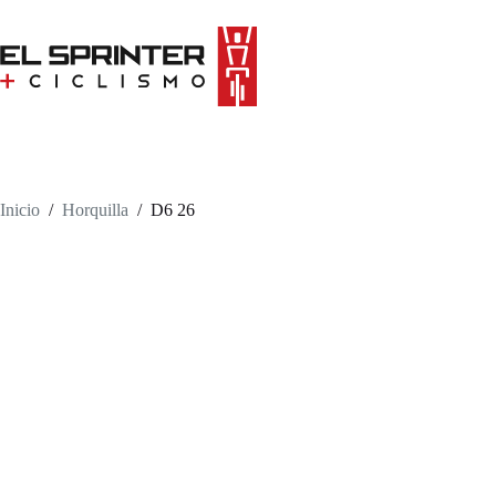
Skip
to
content
Inicio
/
Horquilla
/
D6 26