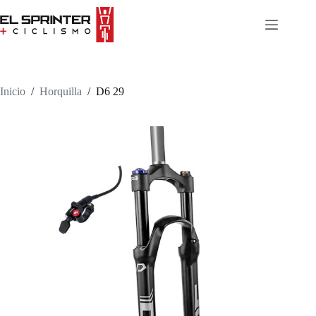
Skip
to
content
Inicio
/
Horquilla
/
D6 29