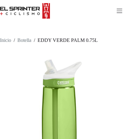
Skip
to
content
Inicio
/
Botella
/
EDDY VERDE PALM 0.75L