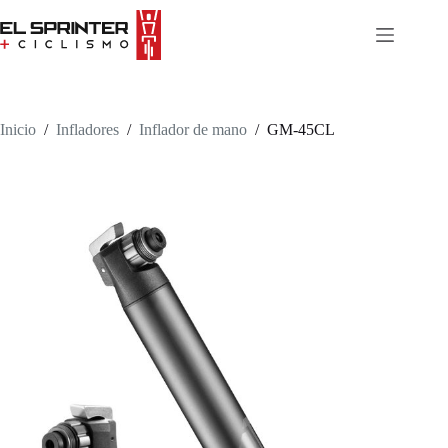
Skip
to
content
Inicio
/
Infladores
/
Inflador de mano
/
GM-45CL