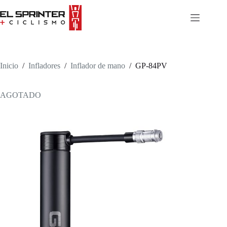
Skip
to
content
Inicio
/
Infladores
/
Inflador de mano
/
GP-84PV
AGOTADO