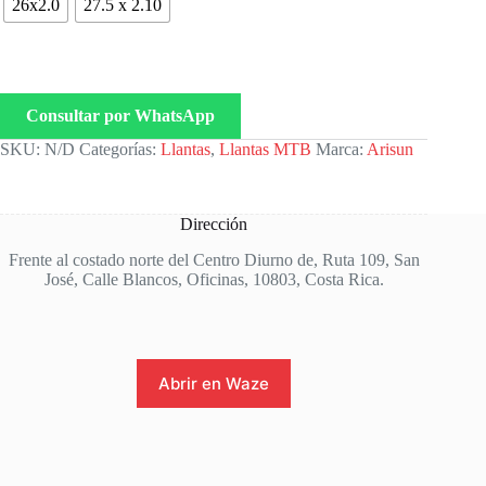
26x2.0
27.5 x 2.10
Consultar por WhatsApp
SKU:
N/D
Categorías:
Llantas
,
Llantas MTB
Marca:
Arisun
Dirección
Frente al costado norte del Centro Diurno de, Ruta 109, San
José, Calle Blancos, Oficinas, 10803, Costa Rica.
Abrir en Waze