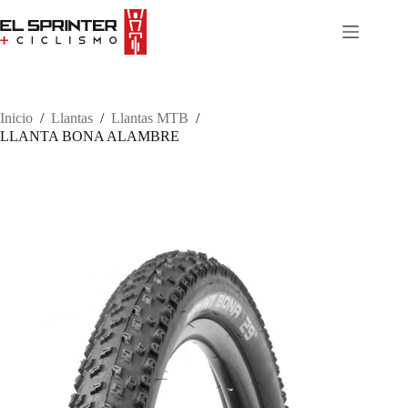
Skip
to
content
Inicio
/
Llantas
/
Llantas MTB
/
LLANTA BONA ALAMBRE