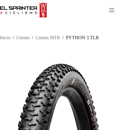
Skip
to
content
Inicio
/
Llantas
/
Llantas MTB
/
PYTHON 3 TLR