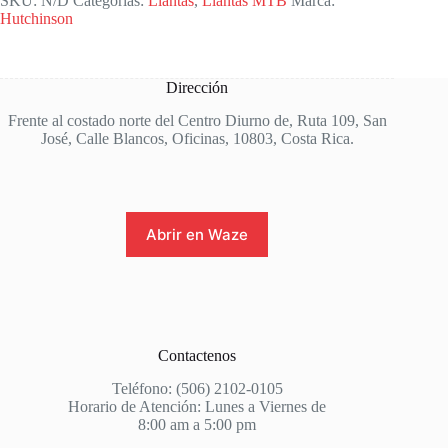
SKU:
N/D
Categorías:
Llantas
,
Llantas MTB
Marca:
Hutchinson
Dirección
Frente al costado norte del Centro Diurno de, Ruta 109, San
José, Calle Blancos, Oficinas, 10803, Costa Rica.
Abrir en Waze
Contactenos
Teléfono: (506) 2102-0105
Horario de Atención: Lunes a Viernes de
8:00 am a 5:00 pm