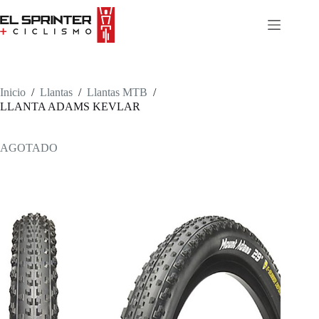
Skip
to
content
Inicio
/
Llantas
/
Llantas MTB
/
LLANTA ADAMS KEVLAR
AGOTADO