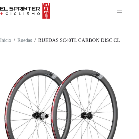
Skip
to
content
Inicio
/
Ruedas
/
RUEDAS SC40TL CARBON DISC CL