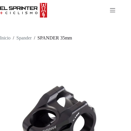
Skip
to
content
Inicio
/
Spander
/
SPANDER 35mm