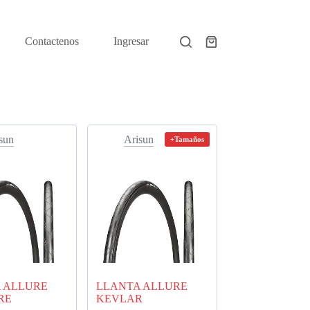
Contactenos
Ingresar
Shopping
cart
sun
Arisun
+Tamaños
 ALLURE
LLANTA ALLURE
RE
KEVLAR