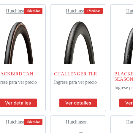
Hutchinson
Hutchinson
Hut
+Medidas
+Medidas
LACKBIRD TAN
CHALLENGER TLR
BLACKB
SEASO
rese para ver precio
Ingrese para ver precio
Ingrese pa
Ver detalles
Ver detalles
Ver
Hutchinson
Hutchinson
Hut
+Medidas