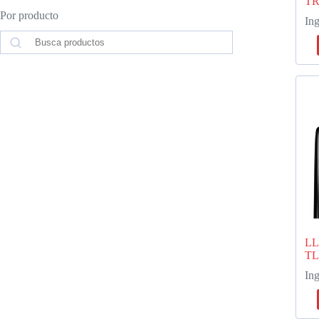
TR
Por producto
Ing
Search
LL
T
Ing