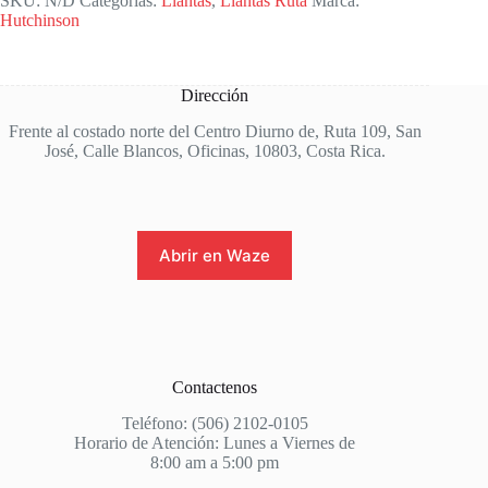
SKU:
N/D
Categorías:
Llantas
,
Llantas Ruta
Marca:
Hutchinson
Dirección
Frente al costado norte del Centro Diurno de, Ruta 109, San
José, Calle Blancos, Oficinas, 10803, Costa Rica.
Abrir en Waze
Contactenos
Teléfono: (506) 2102-0105
Horario de Atención: Lunes a Viernes de
8:00 am a 5:00 pm