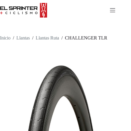
Skip
to
content
Inicio
/
Llantas
/
Llantas Ruta
/
CHALLENGER TLR