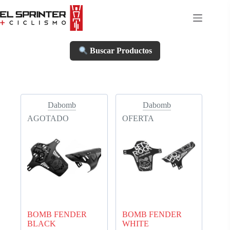
Skip
to
content
Buscar Productos
Dabomb
Dabomb
AGOTADO
OFERTA
BOMB FENDER
BOMB FENDER
BLACK
WHITE