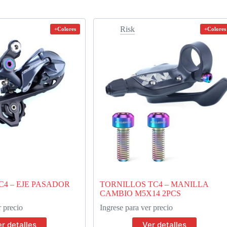
Risk
+Colores
+Colores
C4 – EJE PASADOR
TORNILLOS TC4 – MANILLA
CAMBIO M5X14 2PCS
r precio
Ingrese para ver precio
r detalles
Ver detalles