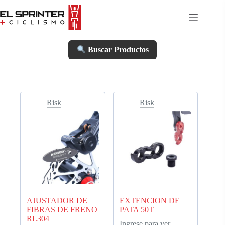
Skip
to
content
Buscar Productos
Risk
Risk
AJUSTADOR DE
EXTENCION DE
FIBRAS DE FRENO
PATA 50T
RL304
Ingrese para ver