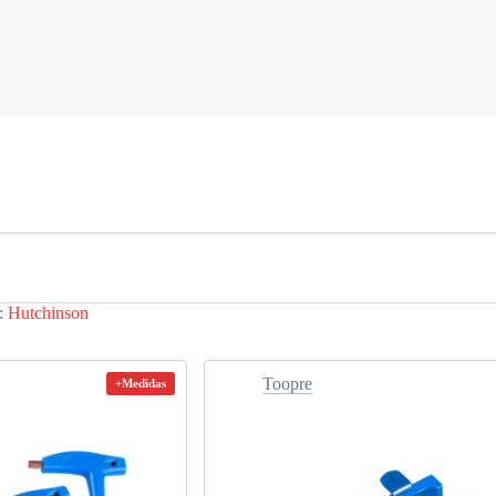
:
Hutchinson
Toopre
+Medidas