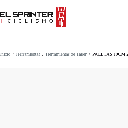
Skip
to
content
Inicio
/
Herramientas
/
Herramientas de Taller
/
PALETAS 10CM 